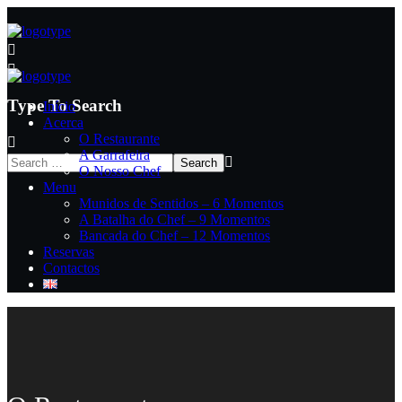
Type To Search
Início
Acerca
O Restaurante
A Garrafeira
O Nosso Chef
Menu
Munidos de Sentidos – 6 Momentos
A Batalha do Chef – 9 Momentos
Bancada do Chef – 12 Momentos
Reservas
Contactos