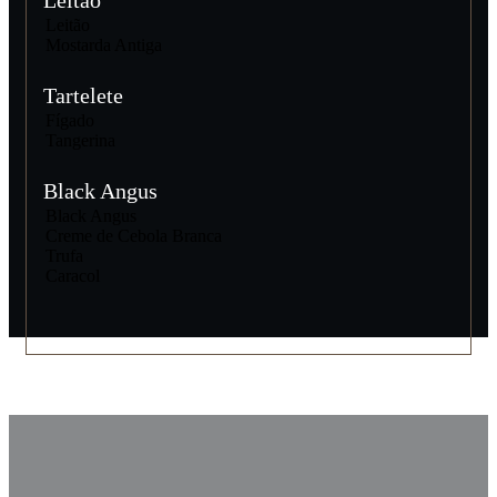
Leitão
Leitão
Mostarda Antiga
Tartelete
Fígado
Tangerina
Black Angus
Black Angus
Creme de Cebola Branca
Trufa
Caracol