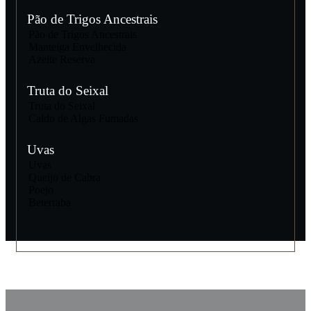
Pão de Trigos Ancestrais
Pão de Trigos Ancestrais
Manteiga Envelhecida
Azeite Reserva
Truta do Seixal
Truta do Seixal
Caldo de Algas Fumadas
Uvas
Uvas
Queijo de Cabra
Poejo
Beterraba