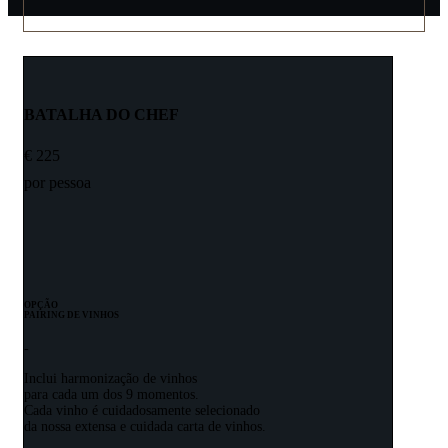
BATALHA DO CHEF
€
225
por pessoa
OPÇÃO
PAIRING DE VINHOS
-
Inclui harmonização de vinhos
para cada um dos 9 momentos.
Cada vinho é cuidadosamente selecionado
da nossa extensa e cuidada carta de vinhos.