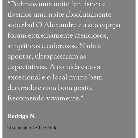
“
Pedimos uma noite fantástica e
“
De
tivemos uma noite absolutamente
des
soberba! O Alexandre e a sua equipa
mais
foram extremamente atenciosos,
mere
simpáticos e calorosos. Nada a
cria
apontar, ultrapassaram as
bele
expectativas. A comida estava
Top.
excecional e o local muito bem
da E
decorado e com bom gosto.
conh
Recomendo vivamente.
"
todo
clie
Rodrigo N.
simp
Ado
Testemunho @ The Fork