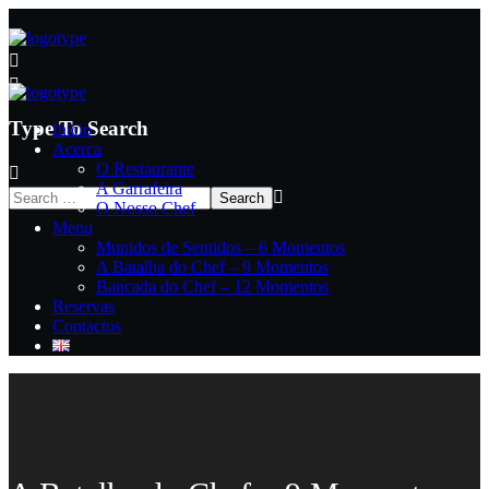
Type To Search
Início
Acerca
O Restaurante
A Garrafeira
O Nosso Chef
Menu
Munidos de Sentidos – 6 Momentos
A Batalha do Chef – 9 Momentos
Bancada do Chef – 12 Momentos
Reservas
Contactos