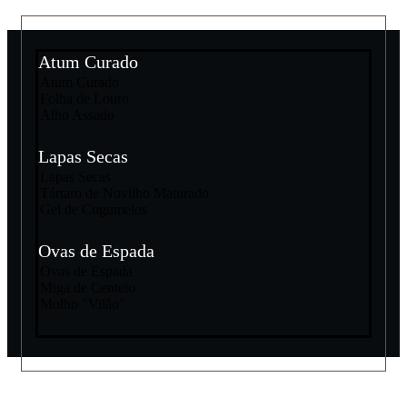
Atum Curado
Atum Curado
Folha de Louro
Alho Assado
Lapas Secas
Lapas Secas
Tártaro de Novilho Maturado
Gel de Cogumelos
Ovas de Espada
Ovas de Espada
Miga de Centeio
Molho "Vilão"