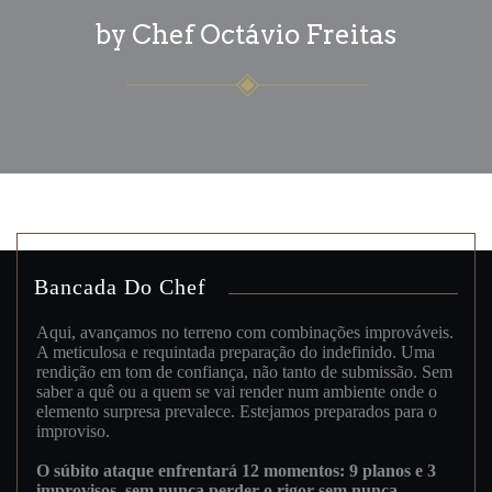
by Chef Octávio Freitas
Bancada Do Chef
Aqui, avançamos no terreno com combinações improváveis.
A meticulosa e requintada preparação do indefinido. Uma
rendição em tom de confiança, não tanto de submissão. Sem
saber a quê ou a quem se vai render num ambiente onde o
elemento surpresa prevalece. Estejamos preparados para o
improviso.
O súbito ataque enfrentará 12 momentos: 9 planos e 3
improvisos, sem nunca perder o rigor sem nunca