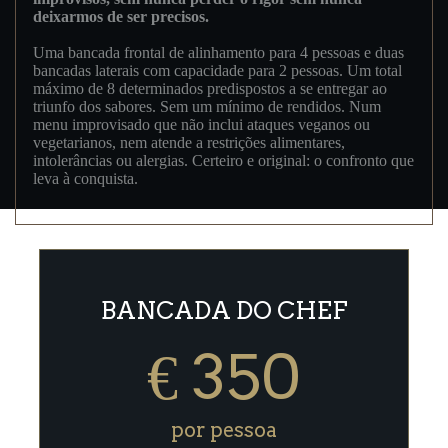
deixarmos de ser precisos.
Uma bancada frontal de alinhamento para 4 pessoas e duas
bancadas laterais com capacidade para 2 pessoas. Um total
máximo de 8 determinados predispostos a se entregar ao
triunfo dos sabores. Sem um mínimo de rendidos. Num
menu improvisado que não inclui ataques veganos ou
vegetarianos, nem atende a restrições alimentares,
intolerâncias ou alergias. Certeiro e original: o confronto que
leva à conquista.
BANCADA DO CHEF
€
350
por pessoa