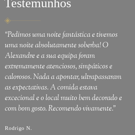
Testemunhos
“
Pedimos uma noite fantástica e tivemos
“
De
uma noite absolutamente soberba! O
Exc
Alexandre e a sua equipa foram
par
extremamente atenciosos, simpáticos e
des
calorosos. Nada a apontar, ultrapassaram
ele
as expectativas. A comida estava
dec
excecional e o local muito bem decorado e
Exc
com bom gosto. Recomendo vivamente.
"
Pro
abs
do 
Rodrigo N.