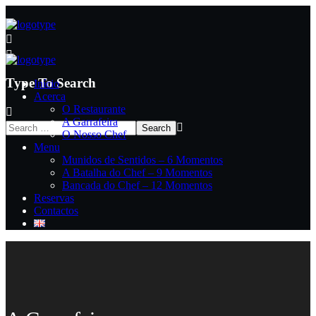
Type To Search
Início
Acerca
O Restaurante
A Garrafeira
O Nosso Chef
Menu
Munidos de Sentidos – 6 Momentos
A Batalha do Chef – 9 Momentos
Bancada do Chef – 12 Momentos
Reservas
Contactos