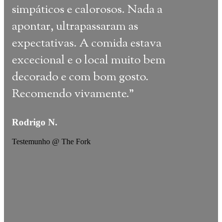
simpáticos e calorosos. Nada a
cria
apontar, ultrapassaram as
bele
expectativas. A comida estava
Top.
excecional e o local muito bem
da E
decorado e com bom gosto.
conh
Recomendo vivamente.
"
todo
clie
Rodrigo N.
simp
Ado
Testemunho @ The Fork
Octá
e de
mer
rec