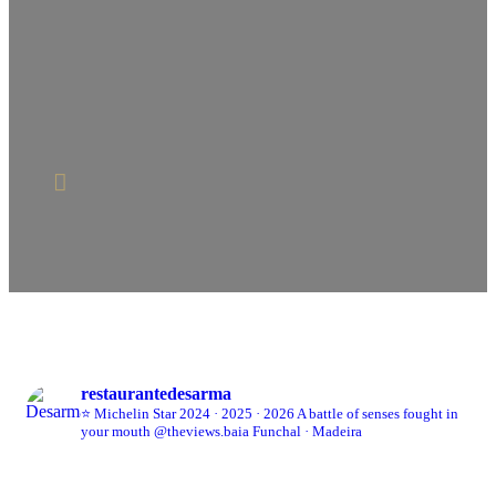
fant
Nélia
Teste
restaurantedesarma
⭐ Michelin Star 2024 · 2025 · 2026
A battle of senses fought in
your mouth
@theviews.baia
Funchal · Madeira