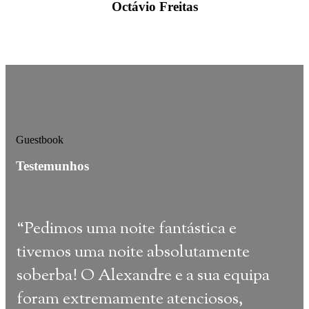
Octávio Freitas
Guestbook
Testemunhos
“
Pedimos uma noite fantástica e
“
De
tivemos uma noite absolutamente
des
soberba! O Alexandre e a sua equipa
mais
foram extremamente atenciosos,
mere