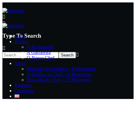
Type To Search
Início
Acerca
O Restaurante
A Garrafeira
O Nosso Chef
Menu
Munidos de Sentidos – 6 Momentos
A Batalha do Chef – 9 Momentos
Bancada do Chef – 12 Momentos
Reservas
Contactos